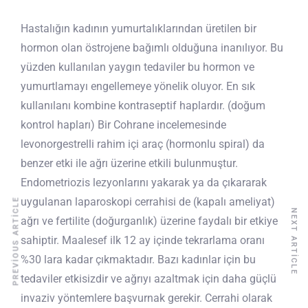
Hastalığın kadının yumurtalıklarından üretilen bir
hormon olan östrojene bağımlı olduğuna inanılıyor. Bu
yüzden kullanılan yaygın tedaviler bu hormon ve
yumurtlamayı engellemeye yönelik oluyor. En sık
kullanılanı kombine kontraseptif haplardır. (doğum
kontrol hapları) Bir Cohrane incelemesinde
levonorgestrelli rahim içi araç (hormonlu spiral) da
benzer etki ile ağrı üzerine etkili bulunmuştur.
Endometriozis lezyonlarını yakarak ya da çıkararak
uygulanan laparoskopi cerrahisi de (kapalı ameliyat)
PREVIOUS ARTICLE
NEXT ARTICLE
ağrı ve fertilite (doğurganlık) üzerine faydalı bir etkiye
sahiptir. Maalesef ilk 12 ay içinde tekrarlama oranı
%30 lara kadar çıkmaktadır. Bazı kadınlar için bu
tedaviler etkisizdir ve ağrıyı azaltmak için daha güçlü
invaziv yöntemlere başvurnak gerekir. Cerrahi olarak