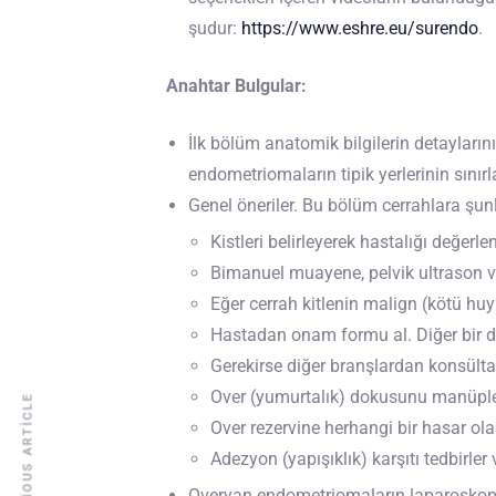
şudur:
https://www.eshre.eu/surendo
.
Anahtar Bulgular:
İlk bölüm anatomik bilgilerin detayların
endometriomaların tipik yerlerinin sınır
Genel öneriler. Bu bölüm cerrahlara şun
Kistleri belirleyerek hastalığı değerlen
Bimanuel muayene, pelvik ultrason ve 
Eğer cerrah kitlenin malign (kötü huy
Hastadan onam formu al. Diğer bir dey
Gerekirse diğer branşlardan konsülta
Over (yumurtalık) dokusunu manüple 
PREVIOUS ARTICLE
Over rezervine herhangi bir hasar ola
Adezyon (yapışıklık) karşıtı tedbirle
Overyan endometriomaların laparoskopik