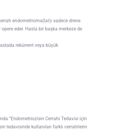
cerrah endometrioma(lar)ı sadece drene
r opere eder. Hasta bir başka merkeze de
hastada rekürrent veya büyük
da “Endometriozisin Cerrahi Tedavisi için
n tedavisinde kullanılan farklı cerrahilerin