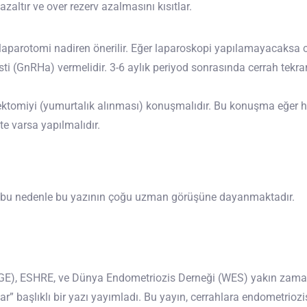
zaltır ve over rezerv azalmasını kısıtlar.
aparotomi nadiren önerilir. Eğer laparoskopi yapılamayacaksa 
ti (GnRHa) vermelidir. 3-6 aylık periyod sonrasında cerrah tekra
erektomiyi (yumurtalık alınması) konuşmalıdır. Bu konuşma eğer 
e varsa yapılmalıdır.
, bu nedenle bu yazının çoğu uzman görüşüne dayanmaktadır.
GE), ESHRE, ve Dünya Endometriozis Derneği (WES) yakın zaman
 başlıklı bir yazı yayımladı. Bu yayın, cerrahlara endometriozisi