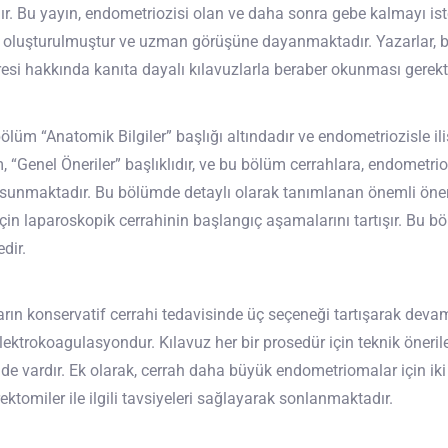
adır. Bu yayın, endometriozisi olan ve daha sonra gebe kalmayı is
an oluşturulmuştur ve uzman görüşüne dayanmaktadır. Yazarlar, b
aresi hakkında kanıta dayalı kılavuzlarla beraber okunması gerekti
ölüm “Anatomik Bilgiler” başlığı altındadır ve endometriozisle ilişk
m, “Genel Öneriler” başlıklıdır, ve bu bölüm cerrahlara, endometrioz
i sunmaktadır. Bu bölümde detaylı olarak tanımlanan önemli öneri
in laparoskopik cerrahinin başlangıç aşamalarını tartışır. Bu 
edir.
n konservatif cerrahi tedavisinde üç seçeneği tartışarak devam
ktrokoagulasyondur. Kılavuz her bir prosedür için teknik öneriler
de vardır. Ek olarak, cerrah daha büyük endometriomalar için iki
ektomiler ile ilgili tavsiyeleri sağlayarak sonlanmaktadır.