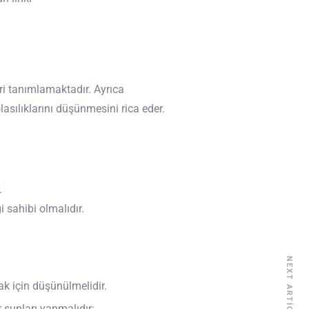
eri tanımlamaktadır. Ayrıca
lasılıklarını düşünmesini rica eder.
.
 sahibi olmalıdır.
NEXT ARTICLE
ak için düşünülmelidir.
 şunları yapmalıdır: