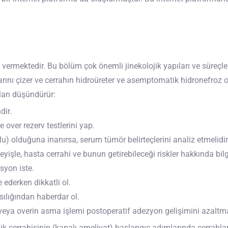
ı vermektedir. Bu bölüm çok önemli jinekolojik yapıları ve süreçl
larını çizer ve cerrahın hidroüreter ve asemptomatik hidronefroz o
ları düşündürür:
dir.
over rezerv testlerini yap.
lu) olduğuna inanırsa, serum tümör belirteçlerini analiz etmelidir
işle, hasta cerrahi ve bunun getirebileceği riskler hakkında bilgi
syon iste.
ederken dikkatli ol.
sılığından haberdar ol.
r veya overin asma işlemi postoperatif adezyon gelişimini azaltm
 cerrahisinin (kapalı ameliyat) başlangıç adımlarında cerrahlar