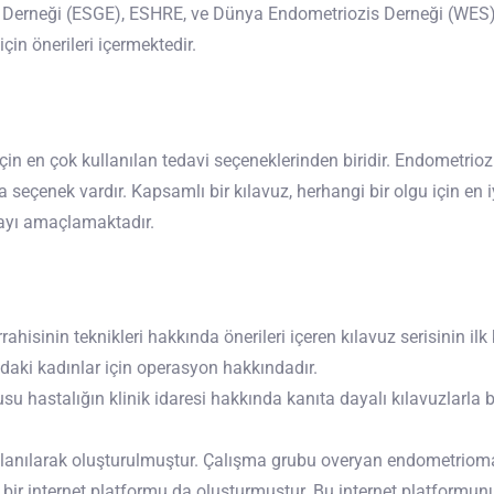
i Derneği (ESGE), ESHRE, ve Dünya Endometriozis Derneği (WES
için önerileri içermektedir.
çin en çok kullanılan tedavi seçeneklerinden biridir. Endometriozi
a seçenek vardır. Kapsamlı bir kılavuz, herhangi bir olgu için en 
mayı amaçlamaktadır.
ahisinin teknikleri hakkında önerileri içeren kılavuz serisinin il
daki kadınlar için operasyon hakkındadır.
usu hastalığın klinik idaresi hakkında kanıta dayalı kılavuzlarla
anılarak oluşturulmuştur. Çalışma grubu overyan endometriomalar 
 bir internet platformu da oluşturmuştur. Bu internet platformunu