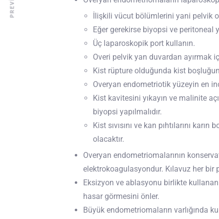
İlişkili vücut bölümlerini yani pelvik 
Eğer gerekirse biyopsi ve peritoneal 
Üç laparoskopik port kullanın.
Overi pelvik yan duvardan ayırmak içi
Kist rüpture olduğunda kist boşluğun
Overyan endometriotik yüzeyin en ince
Kist kavitesini yıkayın ve malinite 
biyopsi yapılmalıdır.
Kist sıvısını ve kan pıhtılarını kar
olacaktır.
Overyan endometriomalarının konservatif
elektrokoagulasyondur. Kılavuz her bir pr
Eksizyon ve ablasyonu birlikte kullanan
hasar görmesini önler.
Büyük endometriomaların varlığında kul