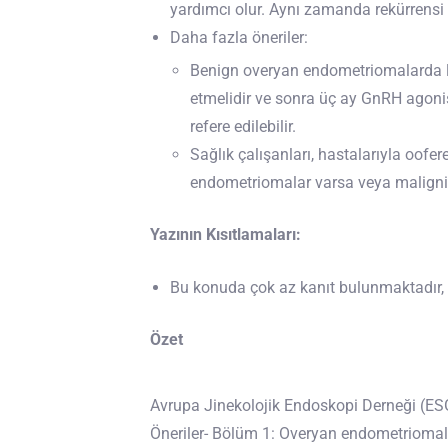
yardımcı olur. Aynı zamanda rekürrensi a
Daha fazla öneriler:
Benign overyan endometriomalarda l
etmelidir ve sonra üç ay GnRH agonis
refere edilebilir.
Sağlık çalışanları, hastalarıyla oof
endometriomalar varsa veya malignit
Yazının Kısıtlamaları:
Bu konuda çok az kanıt bulunmaktadır
Özet
Avrupa Jinekolojik Endoskopi Derneği (ES
Öneriler- Bölüm 1: Overyan endometriomalar”