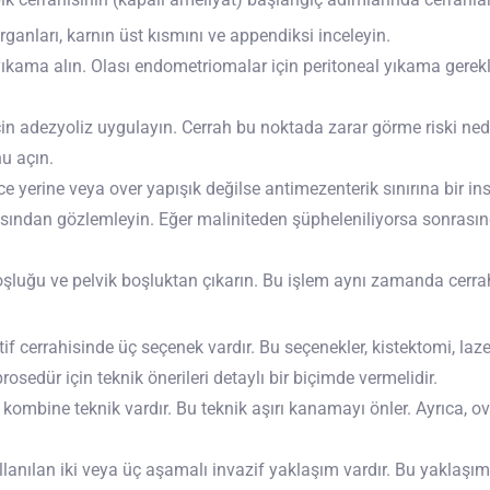
organları, karnın üst kısmını ve appendiksi inceleyin.
yıkama alın. Olası endometriomalar için peritoneal yıkama gerekli
n adezyoliz uygulayın. Cerrah bu noktada zarar görme riski neden
u açın.
 yerine veya over yapışık değilse antimezenterik sınırına bir in
açısından gözlemleyin. Eğer maliniteden şüpheleniliyorsa sonrası
ın boşluğu ve pelvik boşluktan çıkarın. Bu işlem aynı zamanda cer
 cerrahisinde üç seçenek vardır. Bu seçenekler, kistektomi, la
osedür için teknik önerileri detaylı bir biçimde vermelidir.
 kombine teknik vardır. Bu teknik aşırı kanamayı önler. Ayrıca, 
lanılan iki veya üç aşamalı invazif yaklaşım vardır. Bu yaklaşı