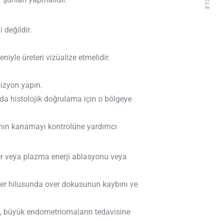
 değildir.
iyle üreteri vizüalize etmelidir.
sizyon yapın.
nda histolojik doğrulama için o bölgeye
rahın kanamayı kontrolüne yardımcı
zer veya plazma enerji ablasyonu veya
over hilusunda over dokusunun kaybını ve
m, büyük endometriomaların tedavisine