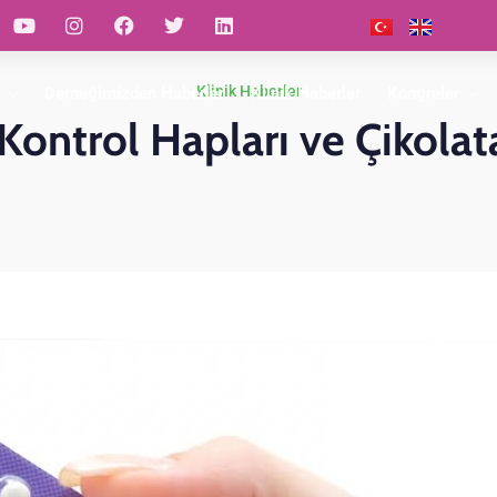
Klinik Haberler
Derneğimizden Haberler
Klinik Haberler
Kongreler
ntrol Hapları ve Çikolata
Makale
Link
eolar
Kılav
Özetleri
Kütüphanesi