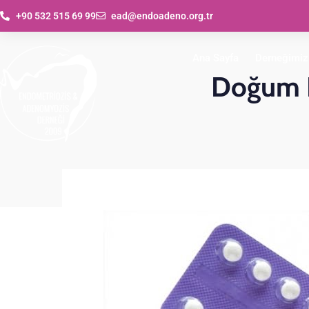
+90 532 515 69 99
ead@endoadeno.org.tr
Ana Sayfa
Derneğimiz
Doğum Ko
Vid
Dergiler
Sunumlar