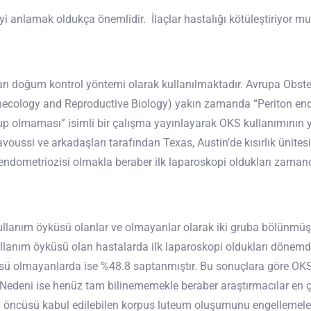
iyi anlamak oldukça önemlidir. İlaçlar hastalığı kötüleştiriyor m
n doğum kontrol yöntemi olarak kullanılmaktadır. Avrupa Obstetri
necology and Reproductive Biology) yakın zamanda “Periton end
 olmaması” isimli bir çalışma yayınlayarak OKS kullanımının 
avoussi ve arkadaşları tarafından Texas, Austin’de kısırlık ünitesi
endometriozisi olmakla beraber ilk laparoskopi oldukları zamanda
llanım öyküsü olanlar ve olmayanlar olarak iki gruba bölünmüştü
ullanım öyküsü olan hastalarda ilk laparoskopi oldukları döne
sü olmayanlarda ise %48.8 saptanmıştır. Bu sonuçlara göre OKS
 Nedeni ise henüz tam bilinememekle beraber araştırmacılar en ç
 öncüsü kabul edilebilen korpus luteum oluşumunu engellemelerid