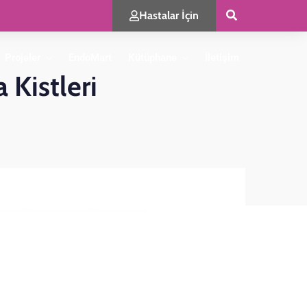
Hastalar İçin
Projeler
EndoMart
Kütüphane
İletişim
 Kistleri
uzlar
Bültenler
Kitaplar